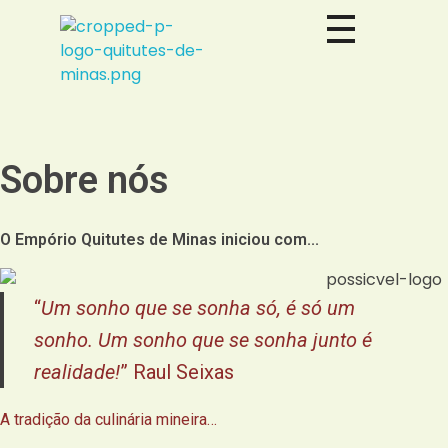
Empório Físico em Brasília, com loja virtual para aproximar clientes. Venham nos conhecer ou receba os nossos produtos em casa.
Empório Quitutes de Minas
Sobre nós
O Empório Quitutes de Minas iniciou com...
“
Um sonho que se sonha só, é só um
sonho. Um sonho que se sonha junto é
realidade!
” Raul Seixas
A tradição da culinária mineira…